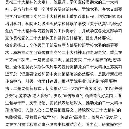
贯彻二十大精神的决定》。他强调，学习宣传贯彻党的二十大精
神，是当前和今后一个时期首要政治任务。学院党委、各党支部要
把学习宣传贯彻党的二十大精神摆上重要议事日程，切实加强组织
培训学习。学院正处级组织员栾松解读了学校《关于认真组织做好
党的二十大精神学习宣传贯的工作提示》，并就学院各党支部学习
宣传贯彻党的二十大精神工作进行安排部署、提出具体要求。
徐光君指出，全体领导干部及各党支部要按照学校党委的部署要
求，积极推动学习宣传贯彻党的二十大精神工作走深走实，重点在
三方面下功夫。一是要凝聚共识，坚持夯实“二十大精神”的思想基
础。全体党员要深刻认识到学习宣传贯彻党的二十大精神是落实习
近平总书记重要论述和党中央决策部署的必然要求，是践行新征程
使命担当、引领一流学科建设、推动学院事业“加速跑”的重要举
措；二是要创新形式，切实推动“二十大精神”高效吸收。要以“关键
少数”示范带动“绝大多数”，要以“宣传报道”引领营造良好氛围，通
过领导干部、支部书记、党员代表层层深入，推动党的二十大精神
落地落细、入脑入心；三是要把握要义，持续深化“二十大精神”的
实践探索。要着眼在“抓学习”、关键在“高质量”、落脚在“促发展”，
要在学习贯彻和推动事业发展中找准结合点、着力点，研究探索推